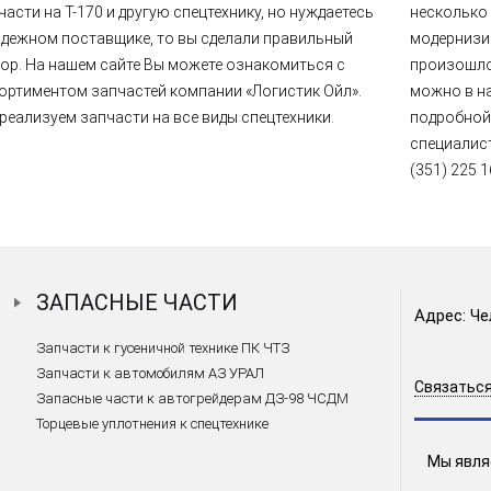
части на Т-170 и другую спецтехнику, но нуждаетесь
несколько 
адежном поставщике, то вы сделали правильный
модернизир
ор. На нашем сайте Вы можете ознакомиться с
произошло
ортиментом запчастей компании «Логистик Ойл».
можно в 
реализуем запчасти на все виды спецтехники.
подробной
специалист
(351) 225 1
ЗАПАСНЫЕ ЧАСТИ
Адрес: Че
Запчасти к гусеничной технике ПК ЧТЗ
Запчасти к автомобилям АЗ УРАЛ
Связаться
Запасные части к автогрейдерам ДЗ-98 ЧСДМ
Торцевые уплотнения к спецтехнике
Мы явля