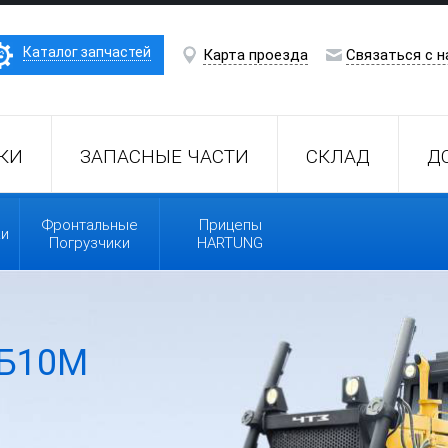
Каталог запчастей
Карта проезда
Связаться с н
КИ
ЗАПАСНЫЕ ЧАСТИ
СКЛАД
Д
Фронтальные
Прицепы
ки
Погрузчики
HARTUNG
Б10М