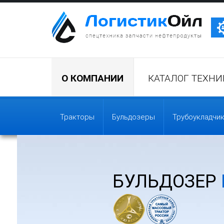
Трактор Т10М (Т-170, Т-130)
О КОМПАНИИ
КАТАЛОГ ТЕХНИ
Бульдозер Б11
Тракторы
Бульдозеры
Трубоукладчи
Бульдозер Б12
Бульдозер Б14
БУЛЬДОЗЕР
Трубоукладчики ТР12 /ТР20