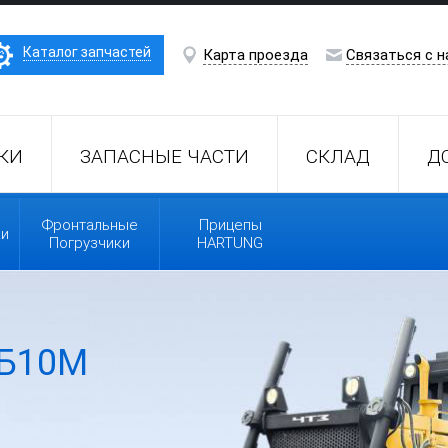
Каталог запчастей
Карта проезда
Связаться с н
КИ
ЗАПАСНЫЕ ЧАСТИ
СКЛАД
Д
Фронтальные
Прицепы
ки
Погрузчики
HARTUNG
Б10М