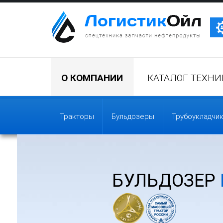
Трактор Т10М (Т-170, Т-130)
О КОМПАНИИ
КАТАЛОГ ТЕХНИ
Бульдозер Б11
Тракторы
Бульдозеры
Трубоукладчи
Бульдозер Б12
Бульдозер Б14
БУЛЬДОЗЕР
Трубоукладчики ТР12 /ТР20