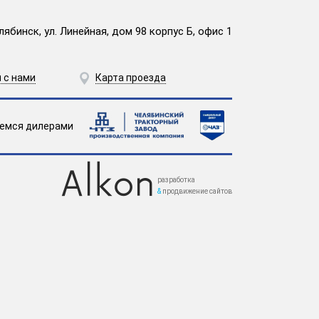
лябинск, ул. Линейная, дом 98 корпус Б, офис 1
 с нами
Карта проезда
емся дилерами
разработка
&
продвижение сайтов