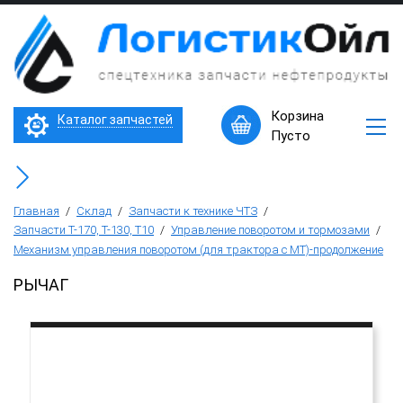
×
Запчасти
к
технике
ЧТЗ
Трактор Т10М (Т-170, Т-130)
Корзина
Каталог запчастей
Машины
Пусто
в
Бульдозер Б11
наличии
Горячее
Бульдозер Б12
предложение
Главная
/
Склад
/
Запчасти к технике ЧТЗ
/
Запчасти Т-170, Т-130, Т10
/
Управление поворотом и тормозами
/
Механизм управления поворотом (для трактора с МТ)-продолжение
Бульдозер Б14
РЫЧАГ
Трубоукладчики ТР12 /ТР20
Фронтальный погрузчик ПК-65