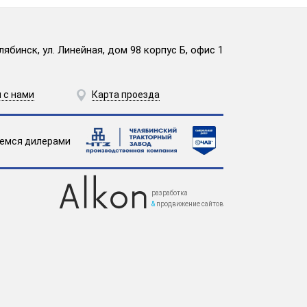
лябинск, ул. Линейная, дом 98 корпус Б, офис 1
 с нами
Карта проезда
емся дилерами
разработка
&
продвижение сайтов