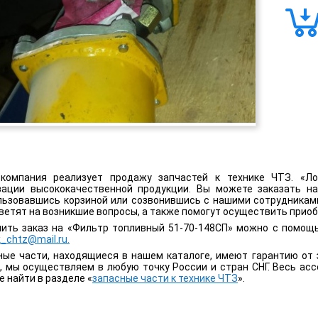
компания реализует продажу запчастей к технике ЧТЗ. «Ло
зации высококачественной продукции. Вы можете заказать н
льзовавшись корзиной или созвонившись с нашими сотрудникам
ветят на возникшие вопросы, а также помогут осуществить приоб
ить заказ на «Фильтр топливный 51-70-148СП» можно с помощ
ik_chtz@mail.ru.
ные части, находящиеся в нашем каталоге, имеют гарантию от 
а, мы осуществляем в любую точку России и стран СНГ. Весь ас
 найти в разделе «
запасные части к технике ЧТЗ
».