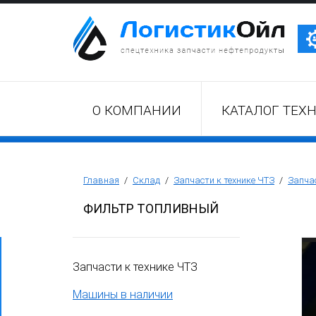
Трактор Т10М (Т-170, Т-130)
О КОМПАНИИ
КАТАЛОГ ТЕХ
Бульдозер Б11
Бульдозер Б12
Главная
/
Склад
/
Запчасти к технике ЧТЗ
/
Запчас
ФИЛЬТР ТОПЛИВНЫЙ
Бульдозер Б14
Запчасти к технике ЧТЗ
Трубоукладчики ТР12 /ТР20
Машины в наличии