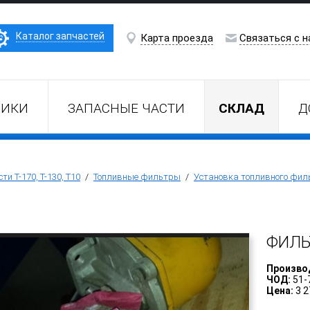
Каталог запчастей
Карта проезда
Связаться с н
НИКИ
ЗАПАСНЫЕ ЧАСТИ
СКЛАД
Д
ти Т-170, Т-130, Т10
/
Топливные фильтры
/
Установка топливного филь
ФИЛЬ
Произво
ЧОД:
51-
Цена:
3 2