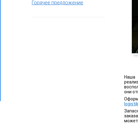
Горячее предложение
Фронтальный погрузчик ПК-65
Наша 
реали
воспо
они от
Оформ
logist
Запас
заказ
можете