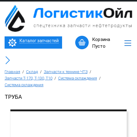
×
Запчасти
к
технике
ЧТЗ
Трактор Т10М (Т-170, Т-130)
Корзина
Каталог запчастей
Машины
Пусто
в
Бульдозер Б11
наличии
Горячее
Бульдозер Б12
предложение
Главная
/
Склад
/
Запчасти к технике ЧТЗ
/
Запчасти Т-170, Т-130, Т10
/
Система охлаждения
/
Система охлаждения
Бульдозер Б14
ТРУБА
Трубоукладчики ТР12 /ТР20
Фронтальный погрузчик ПК-65