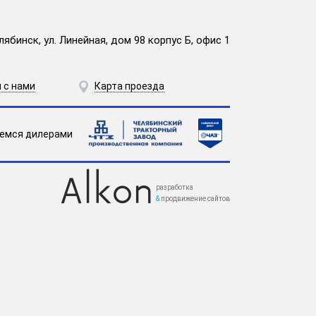
лябинск, ул. Линейная, дом 98 корпус Б, офис 1
 с нами
Карта проезда
емся дилерами
разработка
&
продвижение сайтов