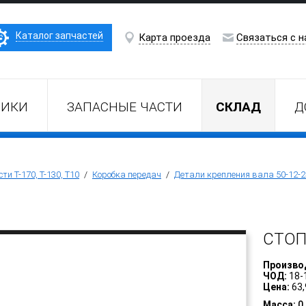
Каталог запчастей
Карта проезда
Связаться с н
НИКИ
ЗАПАСНЫЕ ЧАСТИ
СКЛАД
Д
ти Т-170, Т-130, Т10
/
Коробка передач
/
Детали крепления вала 50-12-
СТО
Произво
ЧОД:
18-
Цена:
63,
Масса:
0