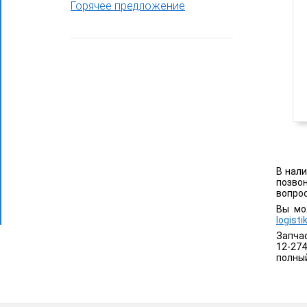
Горячее предложение
Фронтальный погрузчик ПК-65
В нали
позво
вопро
Вы мо
logist
Запчас
12-274
полны