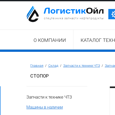
Трактор Т10М (Т-170, Т-130)
О КОМПАНИИ
КАТАЛОГ ТЕХ
Бульдозер Б11
Бульдозер Б12
Главная
/
Склад
/
Запчасти к технике ЧТЗ
/
Запчас
СТОПОР
Бульдозер Б14
Запчасти к технике ЧТЗ
Трубоукладчики ТР12 /ТР20
Машины в наличии