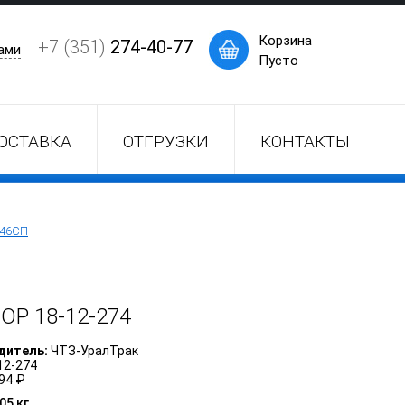
×
Корзина
+7 (351)
274-40-77
ами
Пусто
ОСТАВКА
ОТГРУЗКИ
КОНТАКТЫ
246СП
ПОР
18-12-274
дитель:
ЧТЗ-УралТрак
12-274
94 ₽
,05 кг