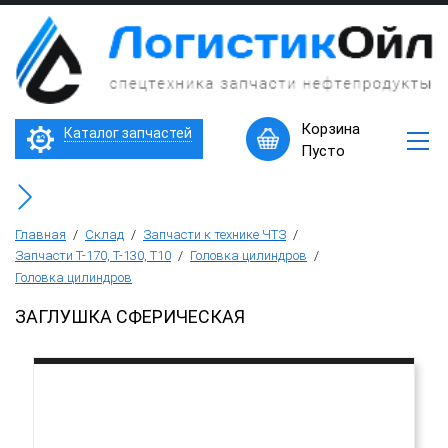
×
Запчасти
к
технике
ЧТЗ
Трактор Т10М (Т-170, Т-130)
Корзина
Каталог запчастей
Машины
Пусто
в
Бульдозер Б11
наличии
Горячее
Бульдозер Б12
предложение
Главная
/
Склад
/
Запчасти к технике ЧТЗ
/
Запчасти Т-170, Т-130, Т10
/
Головка цилиндров
/
Головка цилиндров
Бульдозер Б14
ЗАГЛУШКА СФЕРИЧЕСКАЯ
Трубоукладчики ТР12 /ТР20
Фронтальный погрузчик ПК-65