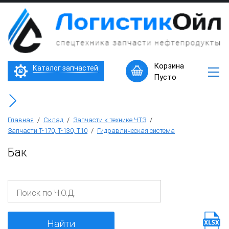
×
Запчасти
к
технике
ЧТЗ
Трактор Т10М (Т-170, Т-130)
Корзина
Каталог запчастей
Машины
Пусто
в
Бульдозер Б11
наличии
Горячее
Бульдозер Б12
предложение
Главная
/
Склад
/
Запчасти к технике ЧТЗ
/
Запчасти Т-170, Т-130, Т10
/
Гидравлическая система
Бульдозер Б14
Бак
Трубоукладчики ТР12 /ТР20
Фронтальный погрузчик ПК-65
Найти