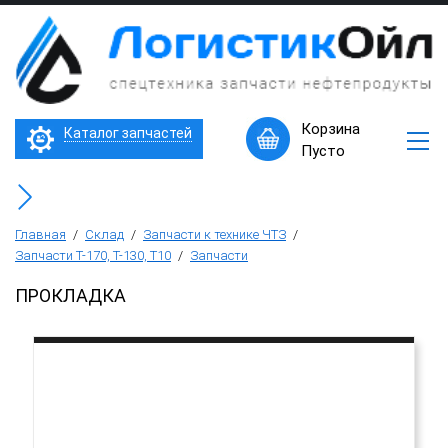
×
Запчасти
к
технике
ЧТЗ
Трактор Т10М (Т-170, Т-130)
Корзина
Каталог запчастей
Машины
Пусто
в
Бульдозер Б11
наличии
Горячее
Бульдозер Б12
предложение
Главная
/
Склад
/
Запчасти к технике ЧТЗ
/
Запчасти Т-170, Т-130, Т10
/
Запчасти
Бульдозер Б14
ПРОКЛАДКА
Трубоукладчики ТР12 /ТР20
Фронтальный погрузчик ПК-65