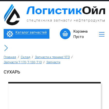
×
Запчасти
к
технике
ЧТЗ
Трактор Т10М (Т-170, Т-130)
Корзина
Каталог запчастей
Машины
Пусто
в
Бульдозер Б11
наличии
Горячее
Бульдозер Б12
предложение
Главная
/
Склад
/
Запчасти к технике ЧТЗ
/
Запчасти Т-170, Т-130, Т10
/
Запчасти
Бульдозер Б14
СУХАРЬ
Трубоукладчики ТР12 /ТР20
Фронтальный погрузчик ПК-65