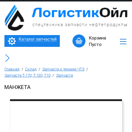
×
Запчасти
к
технике
ЧТЗ
Трактор Т10М (Т-170, Т-130)
Корзина
Каталог запчастей
Машины
Пусто
в
Бульдозер Б11
наличии
Горячее
Бульдозер Б12
предложение
Главная
/
Склад
/
Запчасти к технике ЧТЗ
/
Запчасти Т-170, Т-130, Т10
/
Запчасти
Бульдозер Б14
МАНЖЕТА
Трубоукладчики ТР12 /ТР20
Фронтальный погрузчик ПК-65