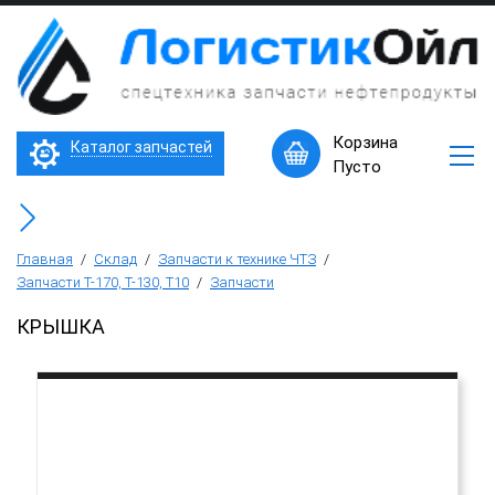
×
Запчасти
к
технике
ЧТЗ
Трактор Т10М (Т-170, Т-130)
Корзина
Каталог запчастей
Машины
Пусто
в
Бульдозер Б11
наличии
Горячее
Бульдозер Б12
предложение
Главная
/
Склад
/
Запчасти к технике ЧТЗ
/
Запчасти Т-170, Т-130, Т10
/
Запчасти
Бульдозер Б14
КРЫШКА
Трубоукладчики ТР12 /ТР20
Фронтальный погрузчик ПК-65