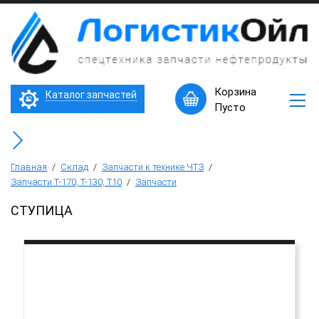
×
Запчасти
к
технике
ЧТЗ
Трактор Т10М (Т-170, Т-130)
Корзина
Каталог запчастей
Машины
Пусто
в
Бульдозер Б11
наличии
Горячее
Бульдозер Б12
предложение
Главная
/
Склад
/
Запчасти к технике ЧТЗ
/
Запчасти Т-170, Т-130, Т10
/
Запчасти
Бульдозер Б14
СТУПИЦА
Трубоукладчики ТР12 /ТР20
Фронтальный погрузчик ПК-65