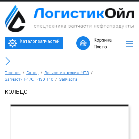
×
Запчасти
к
технике
ЧТЗ
Трактор Т10М (Т-170, Т-130)
Корзина
Каталог запчастей
Машины
Пусто
в
Бульдозер Б11
наличии
Горячее
Бульдозер Б12
предложение
Главная
/
Склад
/
Запчасти к технике ЧТЗ
/
Запчасти Т-170, Т-130, Т10
/
Запчасти
Бульдозер Б14
КОЛЬЦО
Трубоукладчики ТР12 /ТР20
Фронтальный погрузчик ПК-65