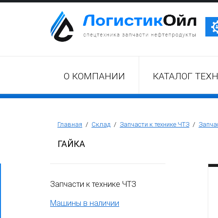
Трактор Т10М (Т-170, Т-130)
О КОМПАНИИ
КАТАЛОГ ТЕХ
Бульдозер Б11
Бульдозер Б12
Главная
/
Склад
/
Запчасти к технике ЧТЗ
/
Запчас
ГАЙКА
Бульдозер Б14
Запчасти к технике ЧТЗ
Трубоукладчики ТР12 /ТР20
Машины в наличии