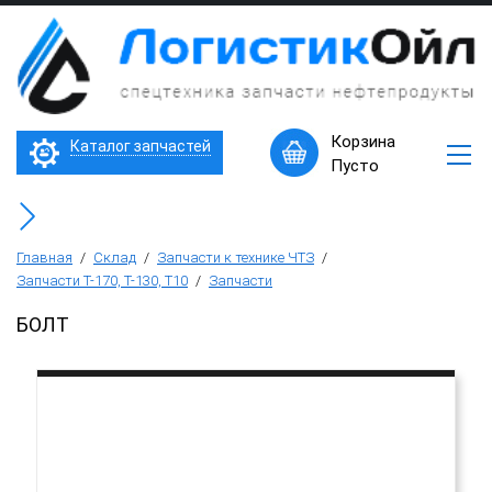
×
Запчасти
к
технике
ЧТЗ
Трактор Т10М (Т-170, Т-130)
Корзина
Каталог запчастей
Машины
Пусто
в
Бульдозер Б11
наличии
Горячее
Бульдозер Б12
предложение
Главная
/
Склад
/
Запчасти к технике ЧТЗ
/
Запчасти Т-170, Т-130, Т10
/
Запчасти
Бульдозер Б14
БОЛТ
Трубоукладчики ТР12 /ТР20
Фронтальный погрузчик ПК-65