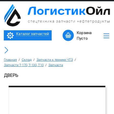
×
Запчасти
к
технике
ЧТЗ
Трактор Т10М (Т-170, Т-130)
Корзина
Каталог запчастей
Машины
Пусто
в
Бульдозер Б11
наличии
Горячее
Бульдозер Б12
предложение
Главная
/
Склад
/
Запчасти к технике ЧТЗ
/
Запчасти Т-170, Т-130, Т10
/
Запчасти
Бульдозер Б14
ДВЕРЬ
Трубоукладчики ТР12 /ТР20
Фронтальный погрузчик ПК-65