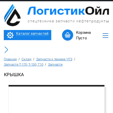
×
Запчасти
к
технике
ЧТЗ
Трактор Т10М (Т-170, Т-130)
Корзина
Каталог запчастей
Машины
Пусто
в
Бульдозер Б11
наличии
Горячее
Бульдозер Б12
предложение
Главная
/
Склад
/
Запчасти к технике ЧТЗ
/
Запчасти Т-170, Т-130, Т10
/
Запчасти
Бульдозер Б14
КРЫШКА
Трубоукладчики ТР12 /ТР20
Фронтальный погрузчик ПК-65