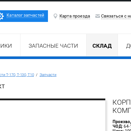
Каталог запчастей
Карта проезда
Связаться с н
НИКИ
ЗАПАСНЫЕ ЧАСТИ
СКЛАД
Д
ти Т-170, Т-130, Т10
/
Запчасти
КТ
КОРП
КОМ
Произво
ЧОД:
64-
Цена:
109