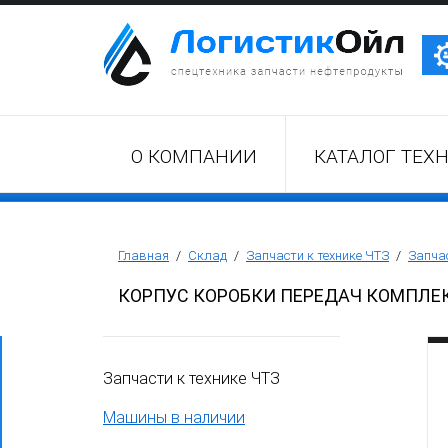
Трактор Т10М (Т-170, Т-130)
О КОМПАНИИ
КАТАЛОГ ТЕХ
Бульдозер Б11
Бульдозер Б12
Главная
/
Склад
/
Запчасти к технике ЧТЗ
/
Запчас
КОРПУС КОРОБКИ ПЕРЕДАЧ КОМПЛЕ
Бульдозер Б14
Запчасти к технике ЧТЗ
Трубоукладчики ТР12 /ТР20
Машины в наличии