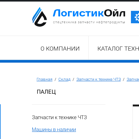
Трактор Т10М (Т-170, Т-130)
О КОМПАНИИ
КАТАЛОГ ТЕХ
Бульдозер Б11
Бульдозер Б12
Главная
/
Склад
/
Запчасти к технике ЧТЗ
/
Запчас
ПАЛЕЦ
Бульдозер Б14
Запчасти к технике ЧТЗ
Трубоукладчики ТР12 /ТР20
Машины в наличии