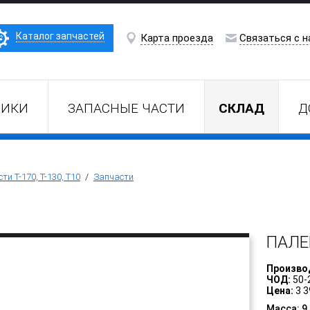
Каталог запчастей
Карта проезда
Связаться с н
НИКИ
ЗАПАСНЫЕ ЧАСТИ
СКЛАД
Д
ти Т-170, Т-130, Т10
/
Запчасти
ПАЛЕ
Произво
ЧОД:
50-
Цена:
3 3
Масса: 9.