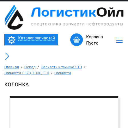
×
Запчасти
к
технике
ЧТЗ
Трактор Т10М (Т-170, Т-130)
Корзина
Каталог запчастей
Машины
Пусто
в
Бульдозер Б11
наличии
Горячее
Бульдозер Б12
предложение
Главная
/
Склад
/
Запчасти к технике ЧТЗ
/
Запчасти Т-170, Т-130, Т10
/
Запчасти
Бульдозер Б14
КОЛОНКА
Трубоукладчики ТР12 /ТР20
Фронтальный погрузчик ПК-65