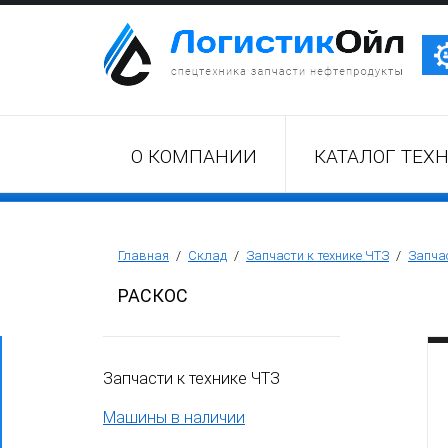
Трактор Т10М (Т-170, Т-130)
О КОМПАНИИ
КАТАЛОГ ТЕХ
Бульдозер Б11
Бульдозер Б12
Главная
/
Склад
/
Запчасти к технике ЧТЗ
/
Запчас
РАСКОС
Бульдозер Б14
Запчасти к технике ЧТЗ
Трубоукладчики ТР12 /ТР20
Машины в наличии