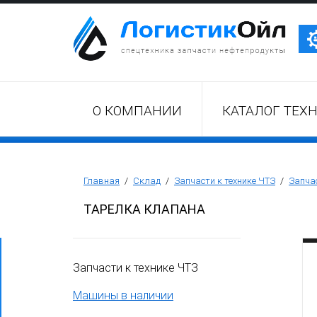
Трактор Т10М (Т-170, Т-130)
О КОМПАНИИ
КАТАЛОГ ТЕХ
Бульдозер Б11
Бульдозер Б12
Главная
/
Склад
/
Запчасти к технике ЧТЗ
/
Запчас
ТАРЕЛКА КЛАПАНА
Бульдозер Б14
Запчасти к технике ЧТЗ
Трубоукладчики ТР12 /ТР20
Машины в наличии