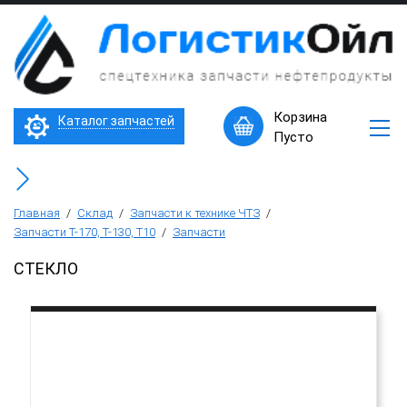
×
Запчасти
к
технике
ЧТЗ
Трактор Т10М (Т-170, Т-130)
Корзина
Каталог запчастей
Машины
Пусто
в
Бульдозер Б11
наличии
Горячее
Бульдозер Б12
предложение
Главная
/
Склад
/
Запчасти к технике ЧТЗ
/
Запчасти Т-170, Т-130, Т10
/
Запчасти
Бульдозер Б14
СТЕКЛО
Трубоукладчики ТР12 /ТР20
Фронтальный погрузчик ПК-65