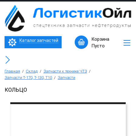
×
Запчасти
к
технике
ЧТЗ
Трактор Т10М (Т-170, Т-130)
Корзина
Каталог запчастей
Машины
Пусто
в
Бульдозер Б11
наличии
Горячее
Бульдозер Б12
предложение
Главная
/
Склад
/
Запчасти к технике ЧТЗ
/
Запчасти Т-170, Т-130, Т10
/
Запчасти
Бульдозер Б14
КОЛЬЦО
Трубоукладчики ТР12 /ТР20
Фронтальный погрузчик ПК-65