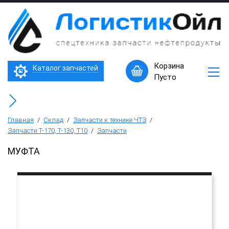
×
Запчасти
к
технике
ЧТЗ
Трактор Т10М (Т-170, Т-130)
Корзина
Каталог запчастей
Машины
Пусто
в
Бульдозер Б11
наличии
Горячее
Бульдозер Б12
предложение
Главная
/
Склад
/
Запчасти к технике ЧТЗ
/
Запчасти Т-170, Т-130, Т10
/
Запчасти
Бульдозер Б14
МУФТА
Трубоукладчики ТР12 /ТР20
Фронтальный погрузчик ПК-65