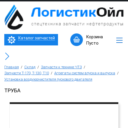
×
Запчасти
к
технике
ЧТЗ
Трактор Т10М (Т-170, Т-130)
Корзина
Каталог запчастей
Машины
Пусто
в
Бульдозер Б11
наличии
Горячее
Бульдозер Б12
предложение
Главная
/
Склад
/
Запчасти к технике ЧТЗ
/
Запчасти Т-170, Т-130, Т10
/
Агрегаты систем впуска и выпуска
/
Установка воздухоочистителя пускового двигателя
Бульдозер Б14
ТРУБА
Трубоукладчики ТР12 /ТР20
Фронтальный погрузчик ПК-65